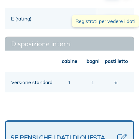
E (rating)
00,00
mt
Registrati per vedere i dati
Disposizione interni
cabine
bagni
posti letto
Versione standard
1
1
6
SE PENSI CHE I DATI DI QUESTA