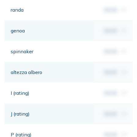
randa
00,00
m²
genoa
00,00
m²
spinnaker
00,00
m²
altezza albero
00,00
mt
I (rating)
00,00
mt
J (rating)
00,00
mt
P (rating)
00,00
mt