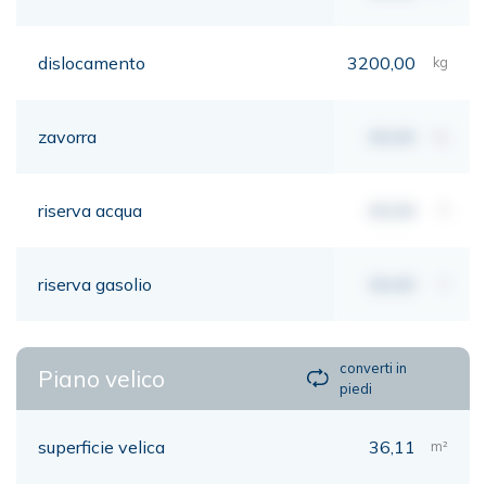
dislocamento
3200,00
kg
zavorra
00,00
kg
riserva acqua
00,00
lt
riserva gasolio
00,00
lt
converti in
Piano velico
piedi
superficie velica
36,11
m²