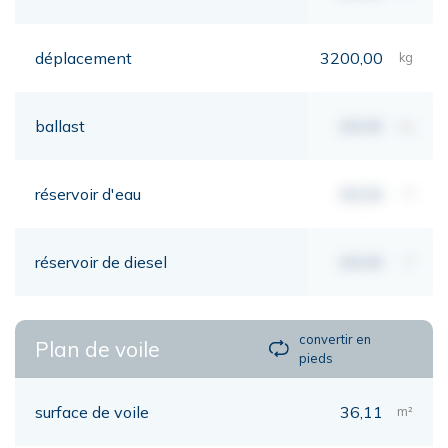
déplacement
3200,00
kg
ballast
00,00
kg
réservoir d'eau
00,00
lt
réservoir de diesel
00,00
lt
convertir en
Plan de voile
pieds
surface de voile
36,11
m²