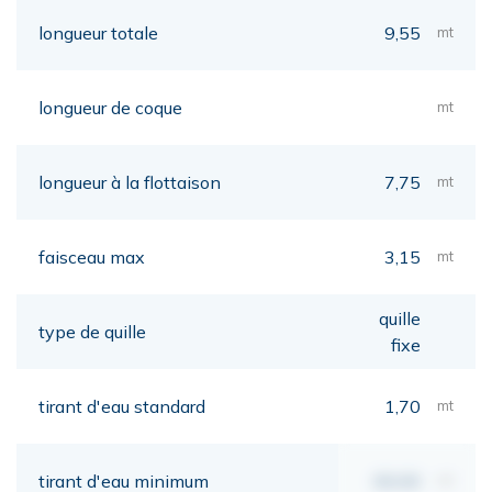
longueur totale
9,55
mt
longueur de coque
mt
longueur à la flottaison
7,75
mt
faisceau max
3,15
mt
quille
type de quille
fixe
tirant d'eau standard
1,70
mt
tirant d'eau minimum
00,00
mt