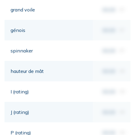
grand voile
00,00
m²
génois
00,00
m²
spinnaker
00,00
m²
hauteur de mât
00,00
mt
I (rating)
00,00
mt
J (rating)
00,00
mt
P (rating)
00,00
mt