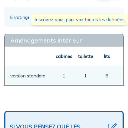
E (rating)
00,00
mt
Inscrivez-vous pour voir toutes les données
Aménagements intérieur
cabines
toilette
lits
version standard
1
1
6
SI VOUS PENSEZ QUE LES