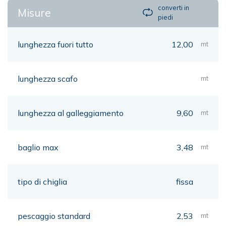
converti in
Misure
piedi
lunghezza fuori tutto
12,00
mt
lunghezza scafo
mt
lunghezza al galleggiamento
9,60
mt
baglio max
3,48
mt
tipo di chiglia
fissa
pescaggio standard
2,53
mt