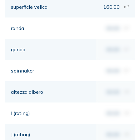
superficie velica
160,00
m²
randa
00,00
m²
genoa
00,00
m²
spinnaker
00,00
m²
altezza albero
00,00
mt
I (rating)
00,00
mt
J (rating)
00,00
mt