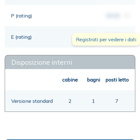
P (rating)
00,00
mt
E (rating)
00,00
mt
Registrati per vedere i dati
Disposizione interni
cabine
bagni
posti letto
Versione standard
2
1
7