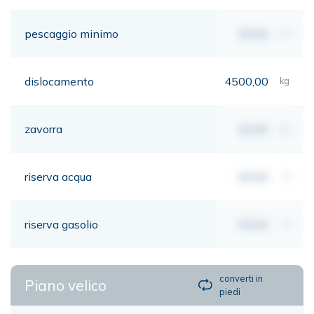
pescaggio minimo
00,00
mt
dislocamento
4500,00
kg
zavorra
00,00
kg
riserva acqua
00,00
lt
riserva gasolio
00,00
lt
converti in
Piano velico
piedi