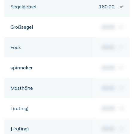
Segelgebiet
160,00
m²
Großsegel
00,00
m²
Fock
00,00
m²
spinnaker
00,00
m²
Masthöhe
00,00
mt
I (rating)
00,00
mt
J (rating)
00,00
mt