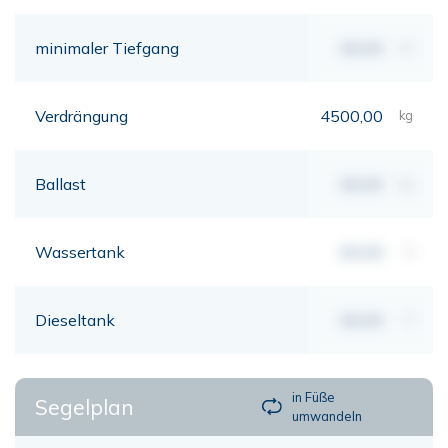
minimaler Tiefgang
00,00
mt
Verdrängung
4500,00
kg
Ballast
00,00
kg
Wassertank
00,00
lt
Dieseltank
00,00
lt
in Füße
Segelplan
umwandeln