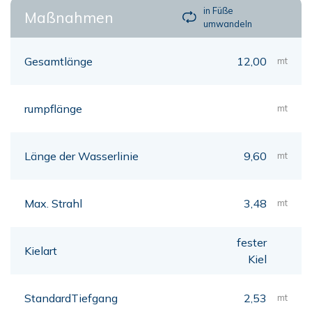
in Füße
Maßnahmen
umwandeln
Gesamtlänge
12,00
mt
rumpflänge
mt
Länge der Wasserlinie
9,60
mt
Max. Strahl
3,48
mt
fester
Kielart
Kiel
StandardTiefgang
2,53
mt