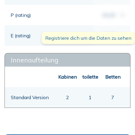
P (rating)
00,00
mt
E (rating)
00,00
mt
Registriere dich um die Daten zu sehen
Innenaufteilung
Kabinen
toilette
Betten
Standard Version
2
1
7