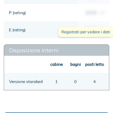
P (rating)
00,00
mt
E (rating)
00,00
mt
Registrati per vedere i dati
Disposizione interni
cabine
bagni
posti letto
Versione standard
1
0
4