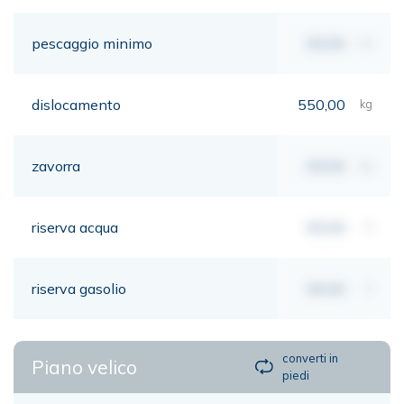
pescaggio minimo
00,00
mt
dislocamento
550,00
kg
zavorra
00,00
kg
riserva acqua
00,00
lt
riserva gasolio
00,00
lt
converti in
Piano velico
piedi