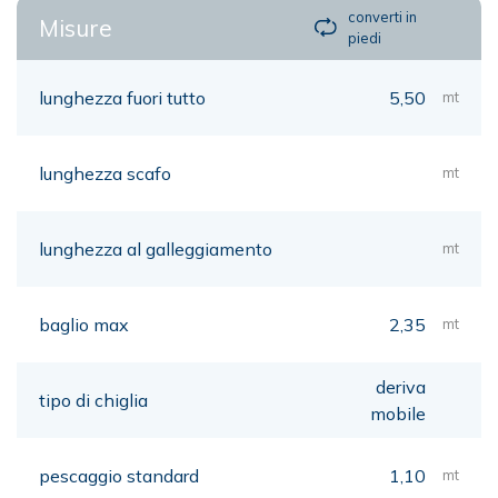
converti in
Misure
piedi
lunghezza fuori tutto
5,50
mt
lunghezza scafo
mt
lunghezza al galleggiamento
mt
baglio max
2,35
mt
deriva
tipo di chiglia
mobile
pescaggio standard
1,10
mt