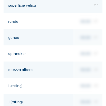
superficie velica
m²
randa
00,00
m²
genoa
00,00
m²
spinnaker
00,00
m²
altezza albero
00,00
mt
I (rating)
00,00
mt
J (rating)
00,00
mt