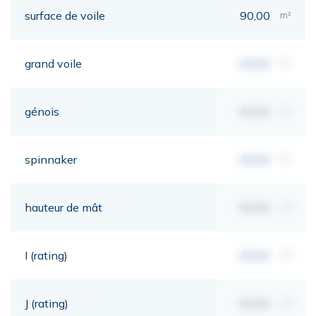
surface de voile
90,00
m²
grand voile
00,00
m²
génois
00,00
m²
spinnaker
00,00
m²
hauteur de mât
00,00
mt
I (rating)
00,00
mt
J (rating)
00,00
mt