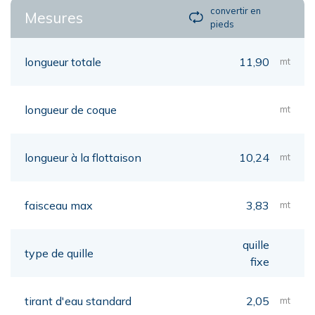
convertir en
Mesures
pieds
longueur totale
11,90
mt
longueur de coque
mt
longueur à la flottaison
10,24
mt
faisceau max
3,83
mt
quille
type de quille
fixe
tirant d'eau standard
2,05
mt