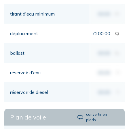
tirant d'eau minimum
00,00
mt
déplacement
7200,00
kg
ballast
00,00
kg
réservoir d'eau
00,00
lt
réservoir de diesel
00,00
lt
convertir en
Plan de voile
pieds