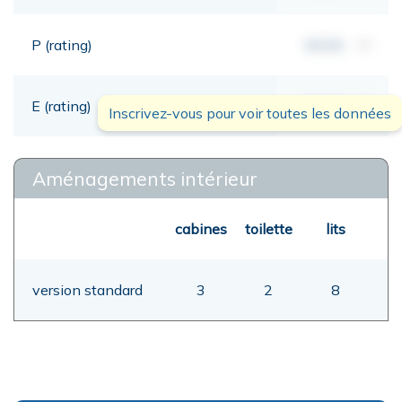
P (rating)
00,00
mt
E (rating)
00,00
mt
Inscrivez-vous pour voir toutes les données
Aménagements intérieur
cabines
toilette
lits
version standard
3
2
8