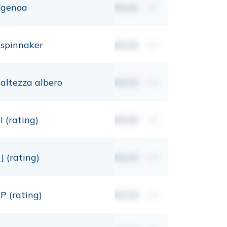
genoa
00,00
m²
spinnaker
00,00
m²
altezza albero
00,00
mt
I (rating)
00,00
mt
J (rating)
00,00
mt
P (rating)
00,00
mt