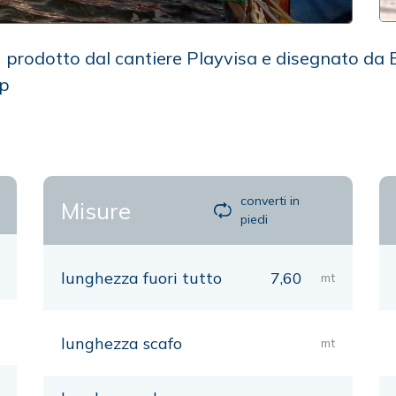
 prodotto dal cantiere Playvisa e disegnato da E
op
converti in
Misure
piedi
lunghezza fuori tutto
7,60
mt
lunghezza scafo
mt