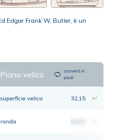
d Edgar Frank W. Butler, è un
converti in
Piano velico
piedi
superficie velica
32,15
m²
randa
00,00
m²