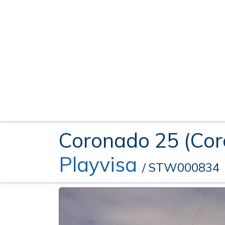
Coronado 25 (Cor
Playvisa
/ STW000834