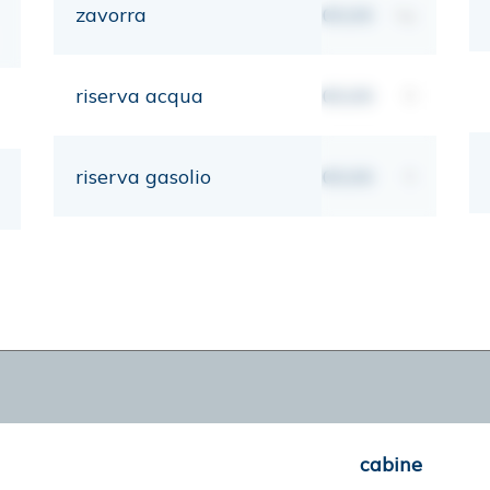
zavorra
00,00
kg
riserva acqua
00,00
lt
riserva gasolio
00,00
lt
cabine