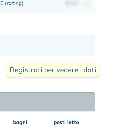
E (rating)
00,00
mt
Registrati per vedere i dati
bagni
posti letto