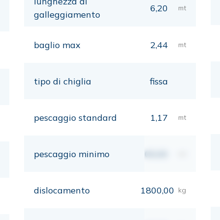
lunghezza al
6,20
mt
galleggiamento
baglio max
2,44
mt
tipo di chiglia
fissa
pescaggio standard
1,17
mt
pescaggio minimo
00,00
mt
dislocamento
1800,00
kg