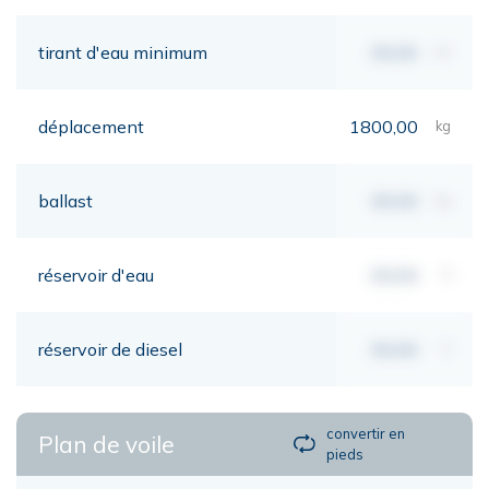
tirant d'eau minimum
00,00
mt
déplacement
1800,00
kg
ballast
00,00
kg
réservoir d'eau
00,00
lt
réservoir de diesel
00,00
lt
convertir en
Plan de voile
pieds