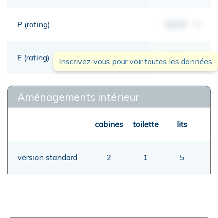
P (rating)
00,00
mt
E (rating)
00,00
mt
Inscrivez-vous pour voir toutes les données
Aménagements intérieur
cabines
toilette
lits
version standard
2
1
5