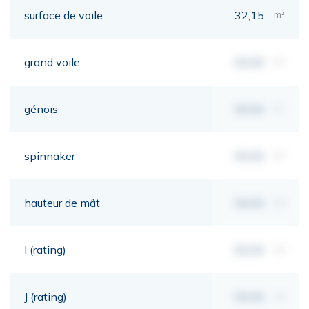
surface de voile
32,15
m²
grand voile
00,00
m²
génois
00,00
m²
spinnaker
00,00
m²
hauteur de mât
00,00
mt
I (rating)
00,00
mt
J (rating)
00,00
mt