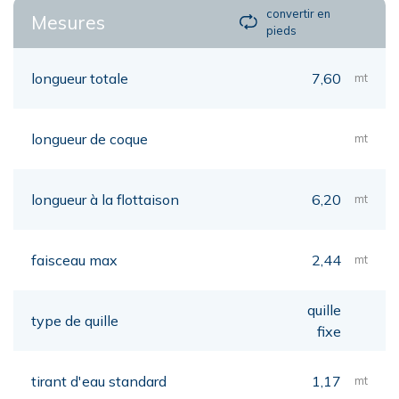
convertir en
Mesures
pieds
longueur totale
7,60
mt
longueur de coque
mt
longueur à la flottaison
6,20
mt
faisceau max
2,44
mt
quille
type de quille
fixe
tirant d'eau standard
1,17
mt