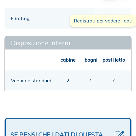
E (rating)
00,00
mt
Registrati per vedere i dati
Disposizione interni
cabine
bagni
posti letto
Versione standard
2
1
7
SE PENSI CHE I DATI DI QUESTA