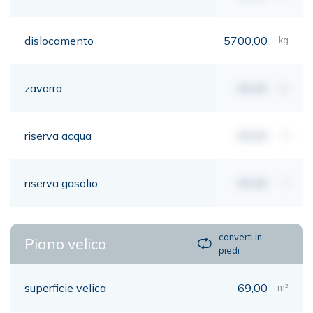
dislocamento
5700,00
kg
zavorra
00,00
kg
riserva acqua
00,00
lt
riserva gasolio
00,00
lt
converti in
Piano velico
piedi
superficie velica
69,00
m²