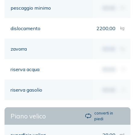
pescaggio minimo
00,00
mt
dislocamento
2200,00
kg
zavorra
00,00
kg
riserva acqua
00,00
lt
riserva gasolio
00,00
lt
converti in
Piano velico
piedi
superficie velica
38,00
m²