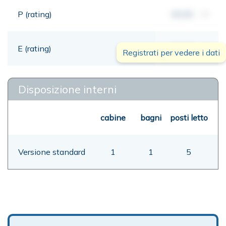
P (rating)
00,00
mt
E (rating)
00,00
mt
Registrati per vedere i dati
Disposizione interni
cabine
bagni
posti letto
Versione standard
1
1
5