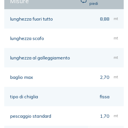
Misure
piedi
lunghezza fuori tutto
8,88
mt
lunghezza scafo
mt
lunghezza al galleggiamento
mt
baglio max
2,70
mt
tipo di chiglia
fissa
pescaggio standard
1,70
mt