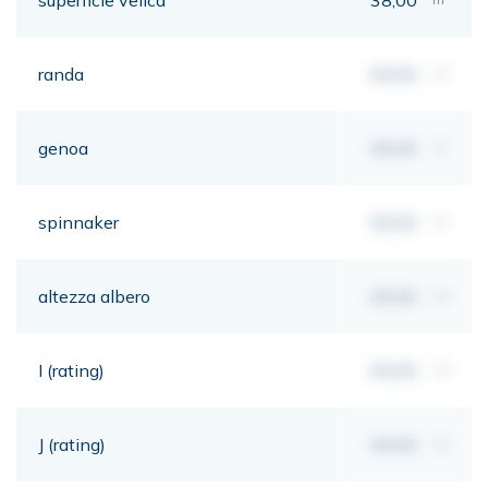
randa
00,00
m²
genoa
00,00
m²
spinnaker
00,00
m²
altezza albero
00,00
mt
I (rating)
00,00
mt
J (rating)
00,00
mt