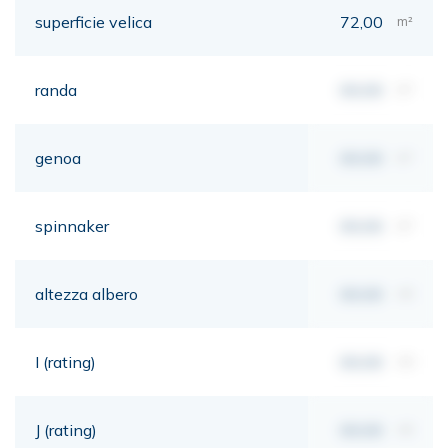
superficie velica
72,00
m²
randa
00,00
m²
genoa
00,00
m²
spinnaker
00,00
m²
altezza albero
00,00
mt
I (rating)
00,00
mt
J (rating)
00,00
mt