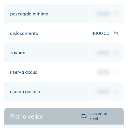
pescaggio minimo
00,00
mt
dislocamento
4000,00
kg
zavorra
00,00
kg
riserva acqua
00,00
lt
riserva gasolio
00,00
lt
converti in
Piano velico
piedi