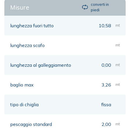
converti in
Misure
piedi
lunghezza fuori tutto
10,58
mt
lunghezza scafo
mt
lunghezza al galleggiamento
0,00
mt
baglio max
3,26
mt
tipo di chiglia
fissa
pescaggio standard
2,00
mt