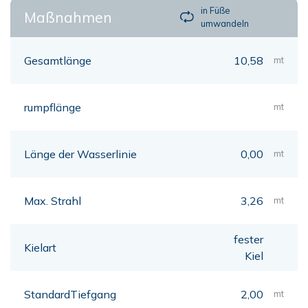
in Füße
Maßnahmen
umwandeln
Gesamtlänge
10,58
mt
rumpflänge
mt
Länge der Wasserlinie
0,00
mt
Max. Strahl
3,26
mt
fester
Kielart
Kiel
StandardTiefgang
2,00
mt