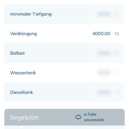
minimaler Tiefgang
00,00
mt
Verdrängung
4000,00
kg
Ballast
00,00
kg
Wassertank
00,00
lt
Dieseltank
00,00
lt
in Füße
Segelplan
umwandeln