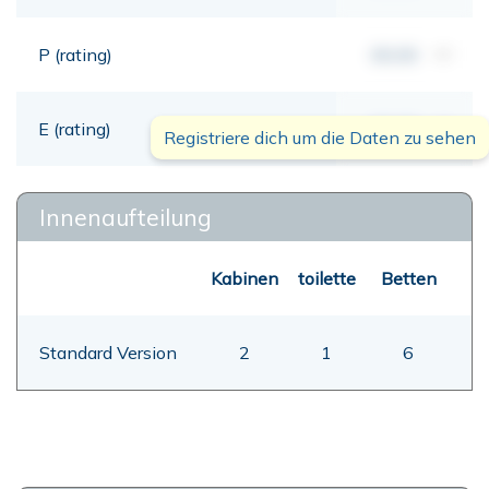
P (rating)
00,00
mt
E (rating)
00,00
mt
Registriere dich um die Daten zu sehen
Innenaufteilung
Kabinen
toilette
Betten
Standard Version
2
1
6