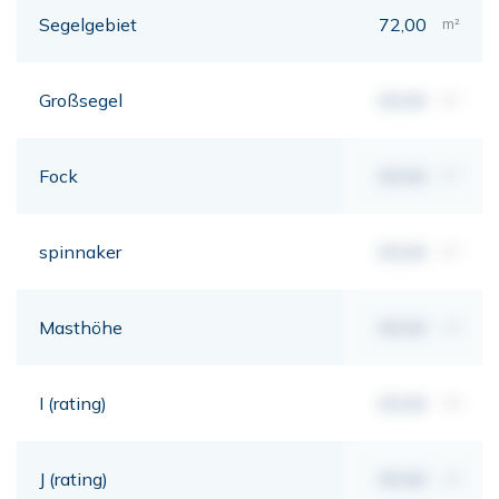
Segelgebiet
72,00
m²
Großsegel
00,00
m²
Fock
00,00
m²
spinnaker
00,00
m²
Masthöhe
00,00
mt
I (rating)
00,00
mt
J (rating)
00,00
mt