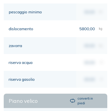
pescaggio minimo
00,00
mt
dislocamento
5800,00
kg
zavorra
00,00
kg
riserva acqua
00,00
lt
riserva gasolio
00,00
lt
converti in
Piano velico
piedi