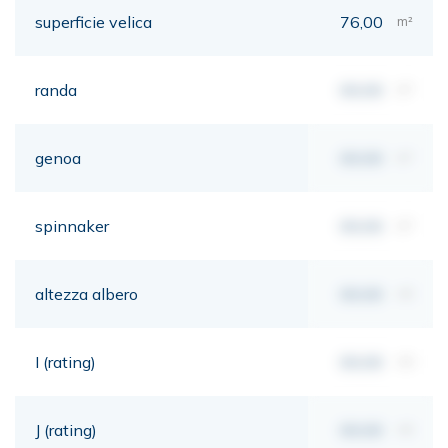
superficie velica
76,00
m²
randa
00,00
m²
genoa
00,00
m²
spinnaker
00,00
m²
altezza albero
00,00
mt
I (rating)
00,00
mt
J (rating)
00,00
mt