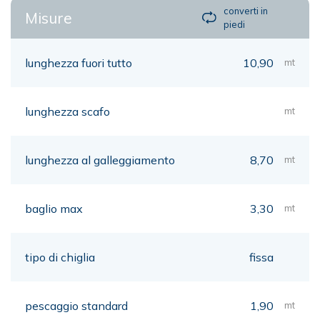
converti in
Misure
piedi
lunghezza fuori tutto
10,90
mt
lunghezza scafo
mt
lunghezza al galleggiamento
8,70
mt
baglio max
3,30
mt
tipo di chiglia
fissa
pescaggio standard
1,90
mt