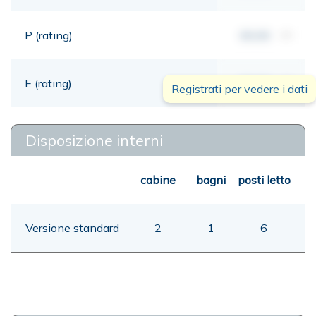
P (rating)
00,00
mt
E (rating)
00,00
mt
Registrati per vedere i dati
Disposizione interni
cabine
bagni
posti letto
Versione standard
2
1
6