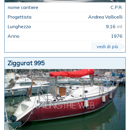
C.P.R.
Andrea Vallicelli
9,16
mt
1976
vedi di più
Ziggurat 995