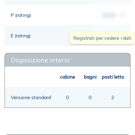
P (rating)
00,00
mt
E (rating)
00,00
mt
Registrati per vedere i dati
Disposizione interni
cabine
bagni
posti letto
Versione standard
0
0
2