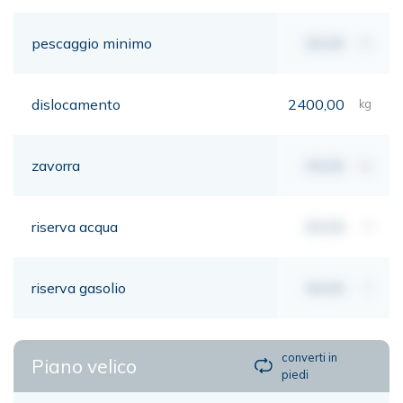
pescaggio minimo
00,00
mt
dislocamento
2400,00
kg
zavorra
00,00
kg
riserva acqua
00,00
lt
riserva gasolio
00,00
lt
converti in
Piano velico
piedi