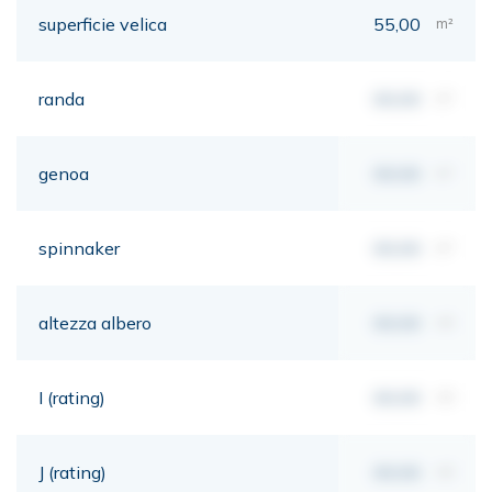
superficie velica
55,00
m²
randa
00,00
m²
genoa
00,00
m²
spinnaker
00,00
m²
altezza albero
00,00
mt
I (rating)
00,00
mt
J (rating)
00,00
mt