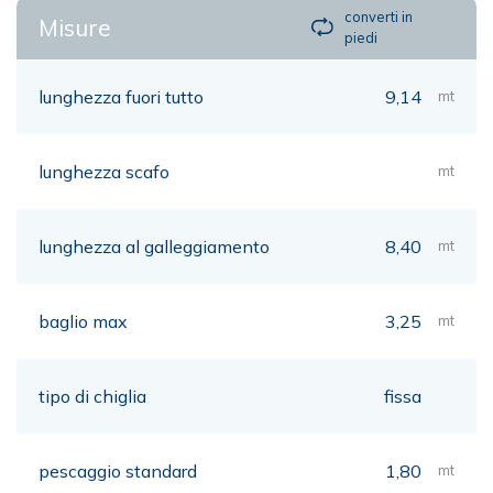
converti in
Misure
piedi
lunghezza fuori tutto
9,14
mt
lunghezza scafo
mt
lunghezza al galleggiamento
8,40
mt
baglio max
3,25
mt
tipo di chiglia
fissa
pescaggio standard
1,80
mt