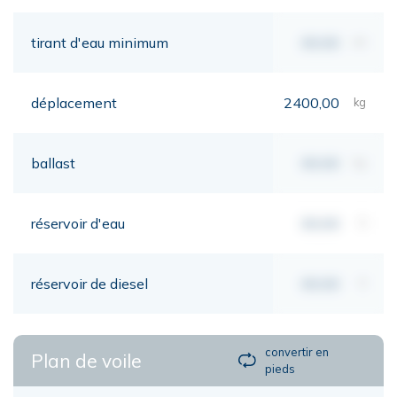
tirant d'eau minimum
00,00
mt
déplacement
2400,00
kg
ballast
00,00
kg
réservoir d'eau
00,00
lt
réservoir de diesel
00,00
lt
convertir en
Plan de voile
pieds