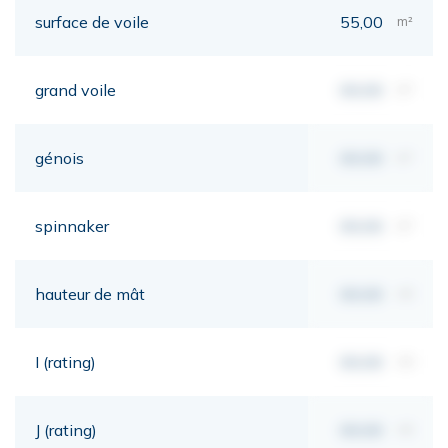
surface de voile
55,00
m²
grand voile
00,00
m²
génois
00,00
m²
spinnaker
00,00
m²
hauteur de mât
00,00
mt
I (rating)
00,00
mt
J (rating)
00,00
mt