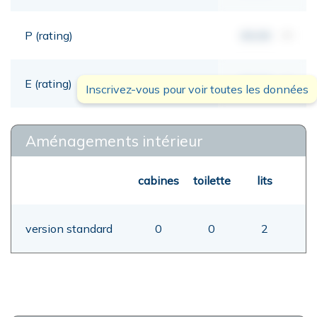
P (rating)
00,00
mt
E (rating)
00,00
mt
Inscrivez-vous pour voir toutes les données
Aménagements intérieur
cabines
toilette
lits
version standard
0
0
2