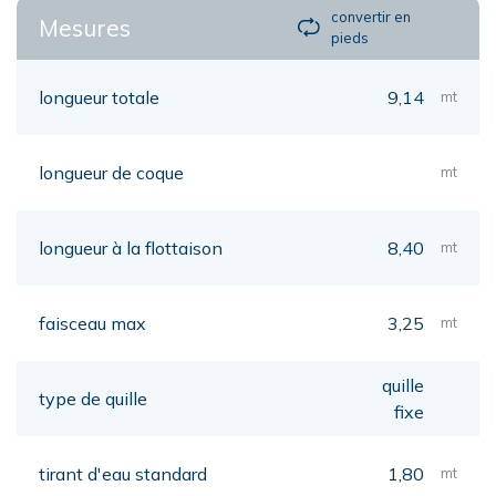
convertir en
Mesures
pieds
longueur totale
9,14
mt
longueur de coque
mt
longueur à la flottaison
8,40
mt
faisceau max
3,25
mt
quille
type de quille
fixe
tirant d'eau standard
1,80
mt