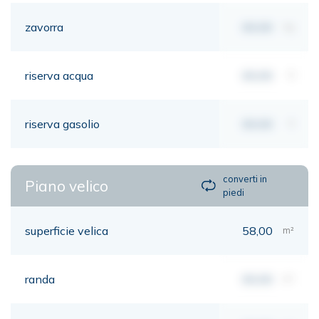
zavorra
00,00
kg
riserva acqua
00,00
lt
riserva gasolio
00,00
lt
converti in
Piano velico
piedi
superficie velica
58,00
m²
randa
00,00
m²