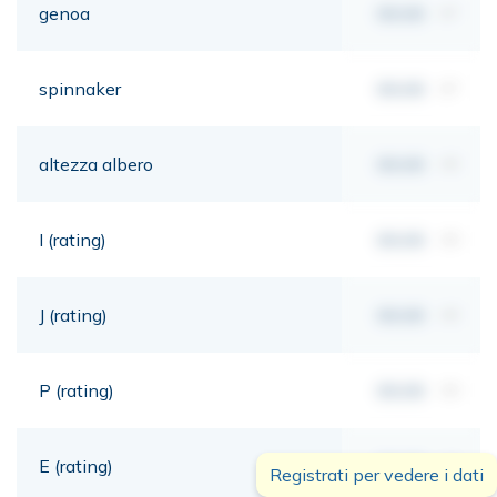
genoa
00,00
m²
spinnaker
00,00
m²
altezza albero
00,00
mt
I (rating)
00,00
mt
J (rating)
00,00
mt
P (rating)
00,00
mt
E (rating)
00,00
mt
Registrati per vedere i dati