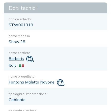
Dati tecnici
codice scheda
STW001319
nome modello
Show 38
nome cantiere
Barberis
Italy
nome progettista
Fontana Maletto Navone
tipologia di imbarcazione
Cabinato
tipologia di utilizzo