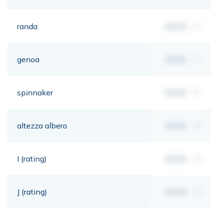
randa
00,00
m²
genoa
00,00
m²
spinnaker
00,00
m²
altezza albero
00,00
mt
I (rating)
00,00
mt
J (rating)
00,00
mt