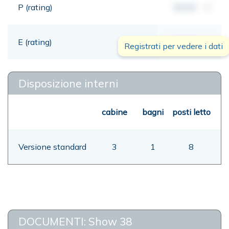
P (rating)
00,00
mt
E (rating)
00,00
mt
Registrati per vedere i dati
Disposizione interni
cabine
bagni
posti letto
Versione standard
3
1
8
DOCUMENTI: Show 38