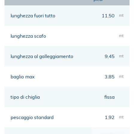
lunghezza fuori tutto
11,50
mt
lunghezza scafo
mt
lunghezza al galleggiamento
9,45
mt
baglio max
3,85
mt
tipo di chiglia
fissa
pescaggio standard
1,92
mt