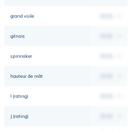
grand voile
00,00
m²
génois
00,00
m²
spinnaker
00,00
m²
hauteur de mât
00,00
mt
I (rating)
00,00
mt
J (rating)
00,00
mt