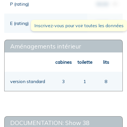
P (rating)
00,00
mt
E (rating)
00,00
mt
Inscrivez-vous pour voir toutes les données
Aménagements intérieur
cabines
toilette
lits
version standard
3
1
8
DOCUMENTATION: Show 38