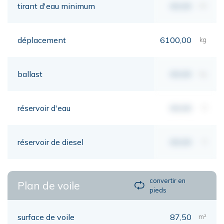
tirant d'eau minimum
00,00
mt
déplacement
6100,00
kg
ballast
00,00
kg
réservoir d'eau
00,00
lt
réservoir de diesel
00,00
lt
convertir en
Plan de voile
pieds
surface de voile
87,50
m²