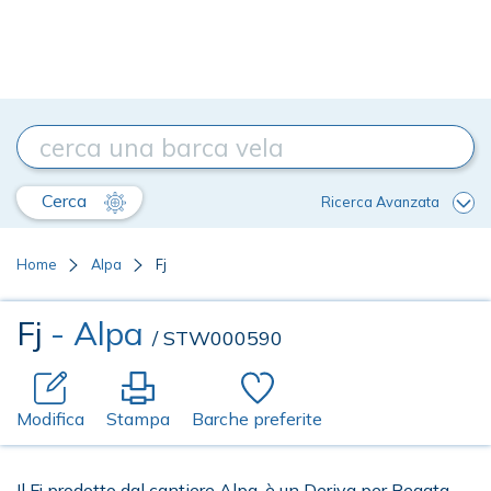
Cerca
Ricerca Avanzata
Home
Alpa
Fj
Fj
- Alpa
/ STW000590
Modifica
Stampa
Barche preferite
Il Fj prodotto dal cantiere Alpa, è un Deriva per Regata,