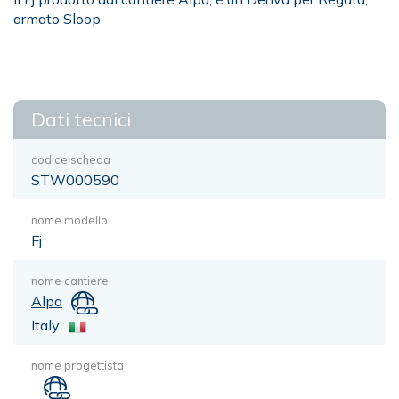
armato Sloop
Dati tecnici
codice scheda
STW000590
nome modello
Fj
nome cantiere
Alpa
Italy
nome progettista