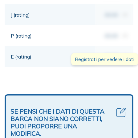
J (rating)
00,00
mt
P (rating)
00,00
mt
E (rating)
00,00
mt
Registrati per vedere i dati
SE PENSI CHE I DATI DI QUESTA
BARCA NON SIANO CORRETTI,
PUOI PROPORRE UNA
MODIFICA.