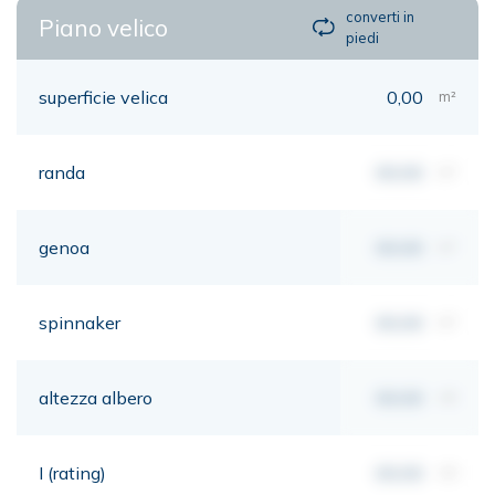
converti in
Piano velico
piedi
superficie velica
0,00
m²
randa
00,00
m²
genoa
00,00
m²
spinnaker
00,00
m²
altezza albero
00,00
mt
I (rating)
00,00
mt