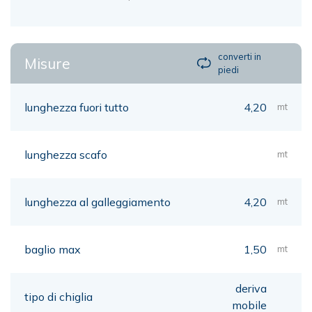
converti in
Misure
piedi
lunghezza fuori tutto
4,20
mt
lunghezza scafo
mt
lunghezza al galleggiamento
4,20
mt
baglio max
1,50
mt
deriva
tipo di chiglia
mobile