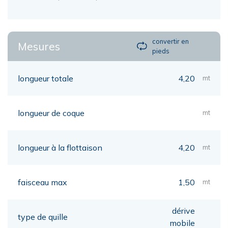
convertir en
Mesures
pieds
longueur totale
4,20
mt
longueur de coque
mt
longueur à la flottaison
4,20
mt
faisceau max
1,50
mt
dérive
type de quille
mobile