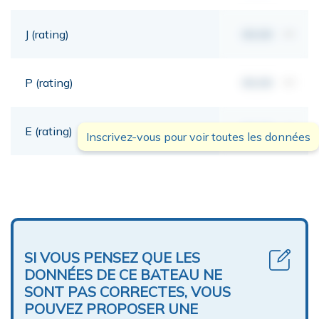
J (rating)
00,00
mt
P (rating)
00,00
mt
E (rating)
00,00
mt
Inscrivez-vous pour voir toutes les données
SI VOUS PENSEZ QUE LES
DONNÉES DE CE BATEAU NE
SONT PAS CORRECTES, VOUS
POUVEZ PROPOSER UNE