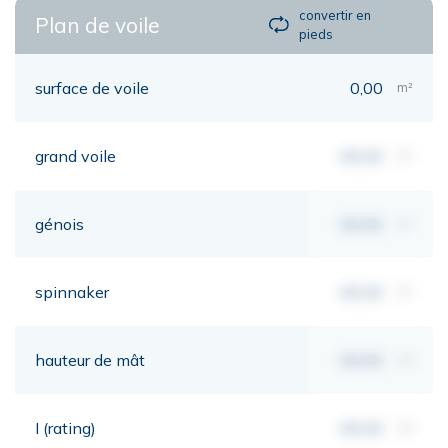
convertir en
Plan de voile
pieds
surface de voile
0,00
m²
grand voile
00,00
m²
génois
00,00
m²
spinnaker
00,00
m²
hauteur de mât
00,00
mt
I (rating)
00,00
mt