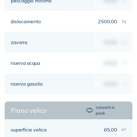
pescaggio minimo
00,00
mt
dislocamento
2500,00
kg
zavorra
00,00
kg
riserva acqua
00,00
lt
riserva gasolio
00,00
lt
converti in
Piano velico
piedi
superficie velica
65,00
m²