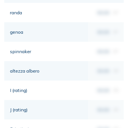
randa
00,00
m²
genoa
00,00
m²
spinnaker
00,00
m²
altezza albero
00,00
mt
I (rating)
00,00
mt
J (rating)
00,00
mt