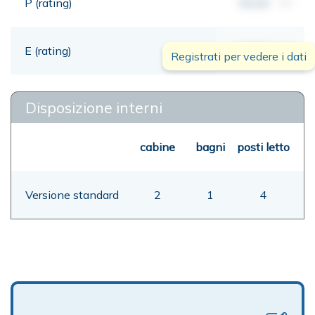
P (rating)
00,00
mt
E (rating)
00,00
mt
Registrati per vedere i dati
Disposizione interni
cabine
bagni
posti letto
Versione standard
2
1
4