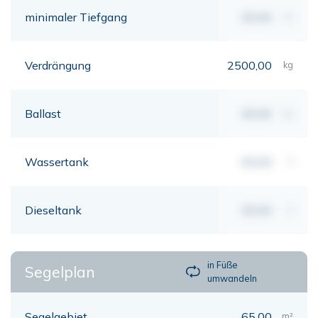
minimaler Tiefgang
00,00
mt
Verdrängung
2500,00
kg
Ballast
00,00
kg
Wassertank
00,00
lt
Dieseltank
00,00
lt
in Füße
Segelplan
umwandeln
Segelgebiet
65,00
m²