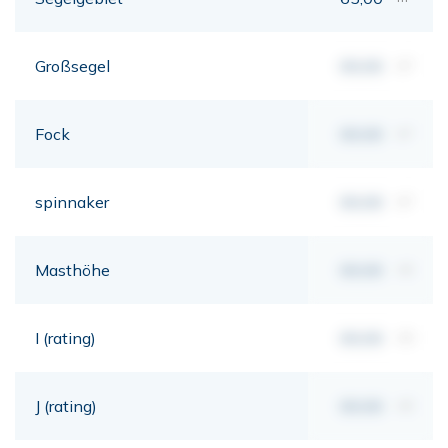
Großsegel
00,00
m²
Fock
00,00
m²
spinnaker
00,00
m²
Masthöhe
00,00
mt
I (rating)
00,00
mt
J (rating)
00,00
mt