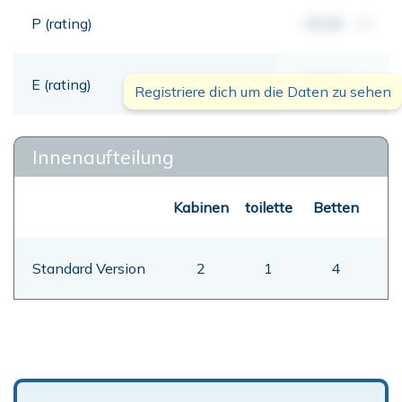
P (rating)
00,00
mt
E (rating)
00,00
mt
Registriere dich um die Daten zu sehen
Innenaufteilung
Kabinen
toilette
Betten
Standard Version
2
1
4