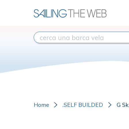
Home
.SELF BUILDED
G Ski