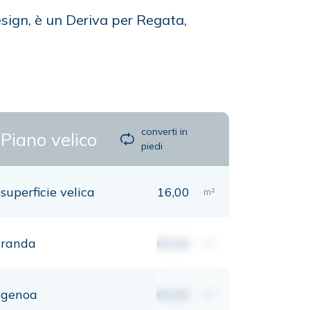
sign, è un Deriva per Regata,
converti in
Piano velico
piedi
superficie velica
16,00
m²
randa
00,00
m²
genoa
00,00
m²