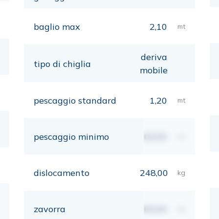
baglio max
2,10
mt
deriva
tipo di chiglia
mobile
pescaggio standard
1,20
mt
pescaggio minimo
00,00
mt
dislocamento
248,00
kg
zavorra
00,00
kg