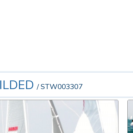
UILDED
/ STW003307