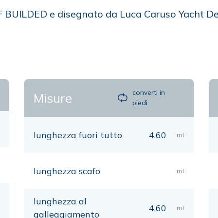
ELF BUILDED e disegnato da Luca Caruso Yacht De
converti in
Misure
piedi
lunghezza fuori tutto
4,60
mt
lunghezza scafo
mt
lunghezza al
4,60
mt
galleggiamento