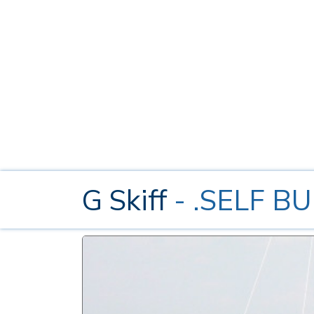
G Skiff
- .SELF B