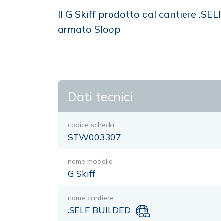
Il G Skiff prodotto dal cantiere .S
armato Sloop
Dati tecnici
codice scheda
STW003307
nome modello
G Skiff
nome cantiere
.SELF BUILDED