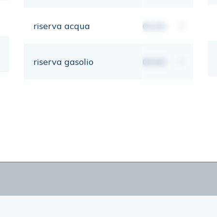
riserva acqua
00,00
lt
riserva gasolio
00,00
lt