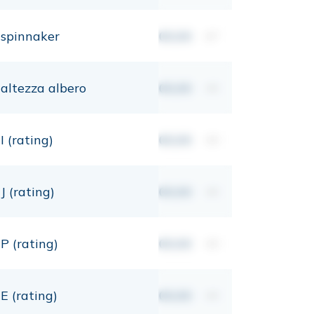
spinnaker
00,00
m²
altezza albero
00,00
mt
I (rating)
00,00
mt
J (rating)
00,00
mt
P (rating)
00,00
mt
E (rating)
00,00
mt