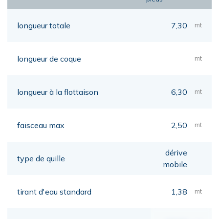
longueur totale
7,30
mt
longueur de coque
mt
longueur à la flottaison
6,30
mt
faisceau max
2,50
mt
dérive
type de quille
mobile
tirant d'eau standard
1,38
mt