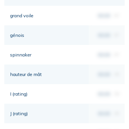
grand voile
00,00
m²
génois
00,00
m²
spinnaker
00,00
m²
hauteur de mât
00,00
mt
I (rating)
00,00
mt
J (rating)
00,00
mt