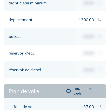
tirant d'eau minimum
00,00
mt
déplacement
1300,00
kg
ballast
00,00
kg
réservoir d'eau
00,00
lt
réservoir de diesel
00,00
lt
convertir en
Plan de voile
pieds
surface de voile
37,00
m²