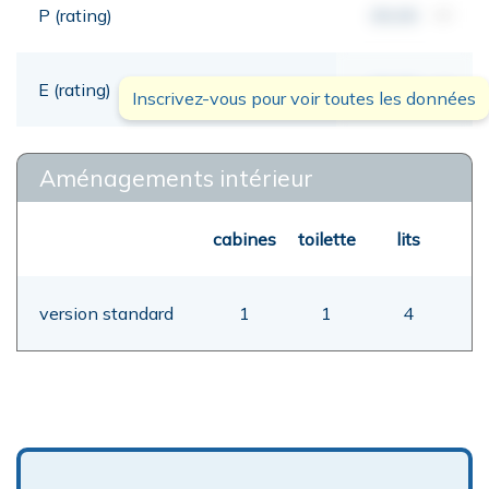
P (rating)
00,00
mt
E (rating)
00,00
mt
Inscrivez-vous pour voir toutes les données
Aménagements intérieur
cabines
toilette
lits
version standard
1
1
4