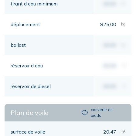
tirant d'eau minimum
00,00
mt
déplacement
825,00
kg
ballast
00,00
kg
réservoir d'eau
00,00
lt
réservoir de diesel
00,00
lt
convertir en
Plan de voile
pieds
surface de voile
20,47
m²