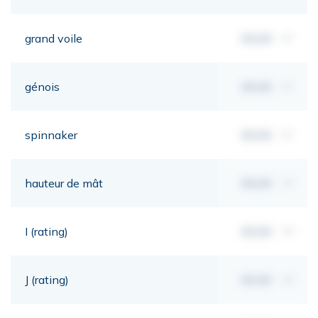
grand voile
00,00
m²
génois
00,00
m²
spinnaker
00,00
m²
hauteur de mât
00,00
mt
I (rating)
00,00
mt
J (rating)
00,00
mt