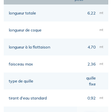
longueur totale
6,22
mt
longueur de coque
mt
longueur à la flottaison
4,70
mt
faisceau max
2,36
mt
quille
type de quille
fixe
tirant d'eau standard
0,92
mt