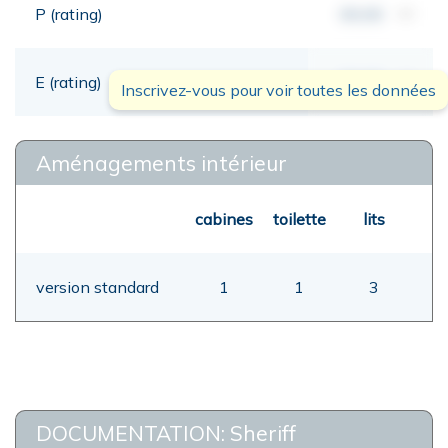
P (rating)
00,00
mt
E (rating)
00,00
mt
Inscrivez-vous pour voir toutes les données
Aménagements intérieur
cabines
toilette
lits
version standard
1
1
3
DOCUMENTATION: Sheriff