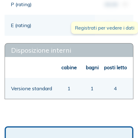
P (rating)
00,00
mt
E (rating)
00,00
mt
Registrati per vedere i dati
Disposizione interni
cabine
bagni
posti letto
Versione standard
1
1
4