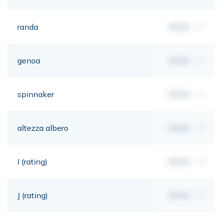
randa
00,00
m²
genoa
00,00
m²
spinnaker
00,00
m²
altezza albero
00,00
mt
I (rating)
00,00
mt
J (rating)
00,00
mt