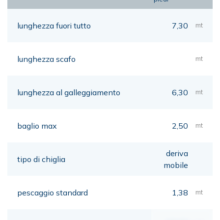
lunghezza fuori tutto
7,30
mt
lunghezza scafo
mt
lunghezza al galleggiamento
6,30
mt
baglio max
2,50
mt
deriva
tipo di chiglia
mobile
pescaggio standard
1,38
mt