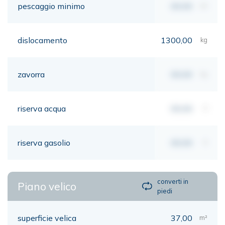
pescaggio minimo
00,00
mt
dislocamento
1300,00
kg
zavorra
00,00
kg
riserva acqua
00,00
lt
riserva gasolio
00,00
lt
converti in
Piano velico
piedi
superficie velica
37,00
m²