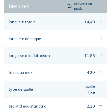
convertir en
Mesures
pieds
longueur totale
14,40
mt
longueur de coque
mt
longueur à la flottaison
11,65
mt
faisceau max
4,20
mt
quille
type de quille
fixe
tirant d'eau standard
2,20
mt