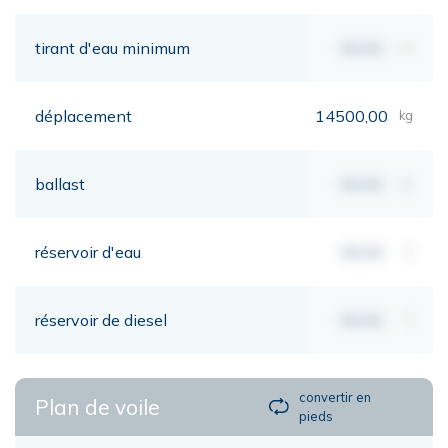
tirant d'eau minimum
00,00
mt
déplacement
14500,00
kg
ballast
00,00
kg
réservoir d'eau
00,00
lt
réservoir de diesel
00,00
lt
convertir en
Plan de voile
pieds