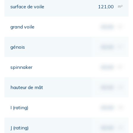
surface de voile
121,00
m²
grand voile
00,00
m²
génois
00,00
m²
spinnaker
00,00
m²
hauteur de mât
00,00
mt
I (rating)
00,00
mt
J (rating)
00,00
mt