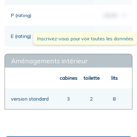
P (rating)
00,00
mt
E (rating)
00,00
mt
Inscrivez-vous pour voir toutes les données
Aménagements intérieur
cabines
toilette
lits
version standard
3
2
8