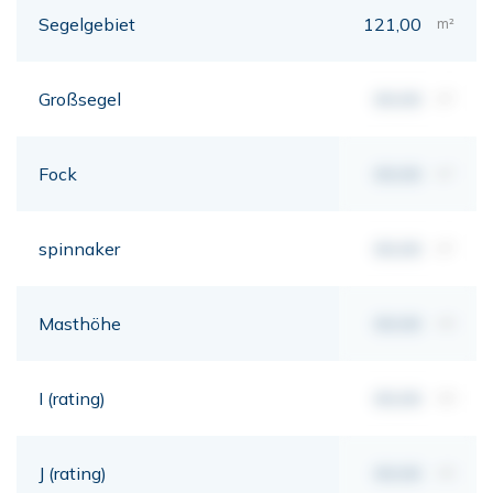
Segelgebiet
121,00
m²
Großsegel
00,00
m²
Fock
00,00
m²
spinnaker
00,00
m²
Masthöhe
00,00
mt
I (rating)
00,00
mt
J (rating)
00,00
mt