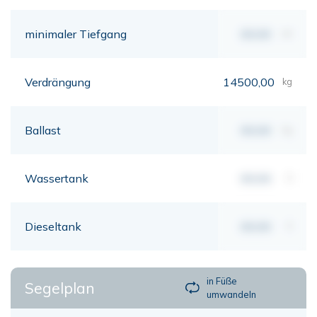
minimaler Tiefgang
00,00
mt
Verdrängung
14500,00
kg
Ballast
00,00
kg
Wassertank
00,00
lt
Dieseltank
00,00
lt
in Füße
Segelplan
umwandeln