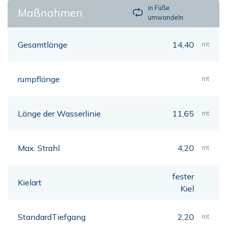
in Füße
Maßnahmen
umwandeln
Gesamtlänge
14,40
mt
rumpflänge
mt
Länge der Wasserlinie
11,65
mt
Max. Strahl
4,20
mt
fester
Kielart
Kiel
StandardTiefgang
2,20
mt