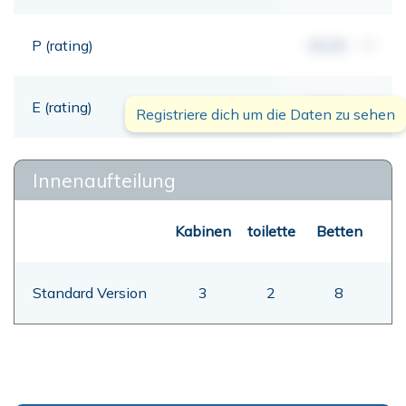
P (rating)
00,00
mt
E (rating)
00,00
mt
Registriere dich um die Daten zu sehen
Innenaufteilung
Kabinen
toilette
Betten
Standard Version
3
2
8