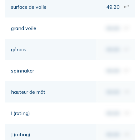
surface de voile
49,20
m²
grand voile
00,00
m²
génois
00,00
m²
spinnaker
00,00
m²
hauteur de mât
00,00
mt
I (rating)
00,00
mt
J (rating)
00,00
mt