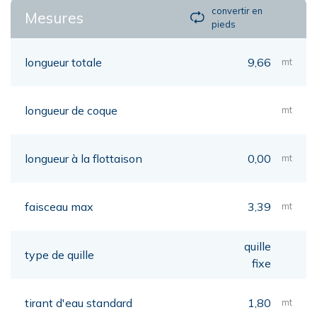
convertir en
Mesures
pieds
longueur totale
9,66
mt
longueur de coque
mt
longueur à la flottaison
0,00
mt
faisceau max
3,39
mt
quille
type de quille
fixe
tirant d'eau standard
1,80
mt