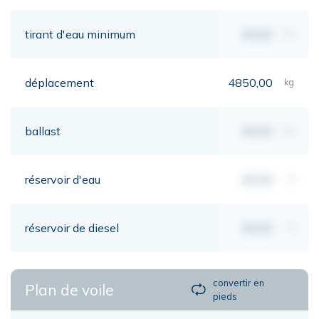
tirant d'eau minimum
00,00
mt
déplacement
4850,00
kg
ballast
00,00
kg
réservoir d'eau
00,00
lt
réservoir de diesel
00,00
lt
convertir en
Plan de voile
pieds