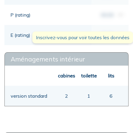
P (rating)
00,00
mt
E (rating)
00,00
mt
Inscrivez-vous pour voir toutes les données
Aménagements intérieur
cabines
toilette
lits
version standard
2
1
6