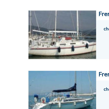
Fre
ch
Fre
ch