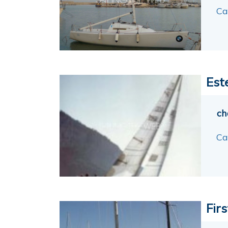
Ca
Est
ch
Ca
Firs