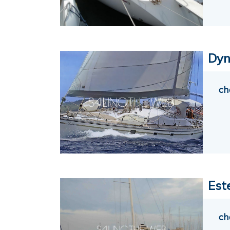
Dyn
ch
Est
ch