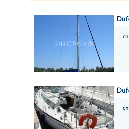
Duf
ch
Duf
ch