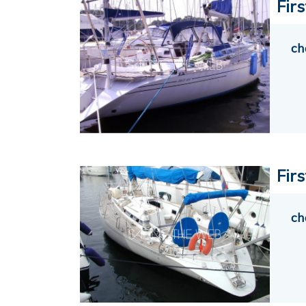
Fir
ch
Firs
ch