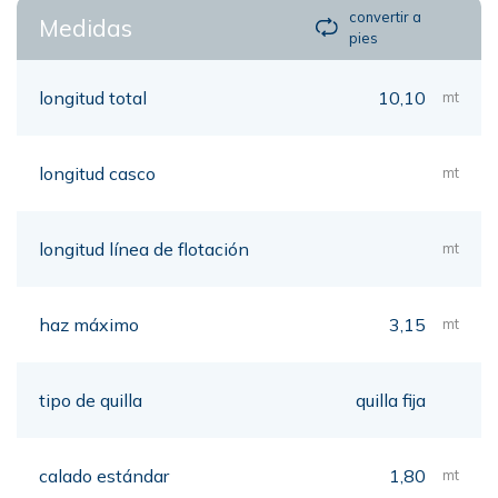
convertir a
Medidas
pies
longitud total
10,10
mt
longitud casco
mt
longitud línea de flotación
mt
haz máximo
3,15
mt
tipo de quilla
quilla fija
calado estándar
1,80
mt