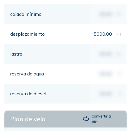
calado mínimo
00,00
mt
desplazamiento
5000,00
kg
lastre
00,00
kg
reserva de agua
00,00
lt
reserva de diesel
00,00
lt
convertir a
Plan de vela
pies