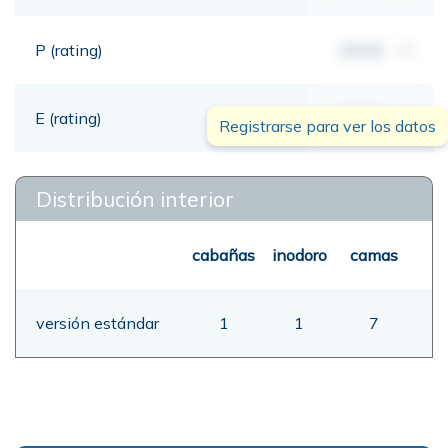
P (rating)
00,00
mt
E (rating)
00,00
mt
Registrarse para ver los datos
Distribución interior
cabañas
inodoro
camas
versión estándar
1
1
7