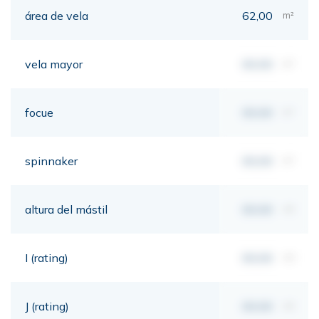
área de vela
62,00
m²
vela mayor
00,00
m²
focue
00,00
m²
spinnaker
00,00
m²
altura del mástil
00,00
mt
I (rating)
00,00
mt
J (rating)
00,00
mt