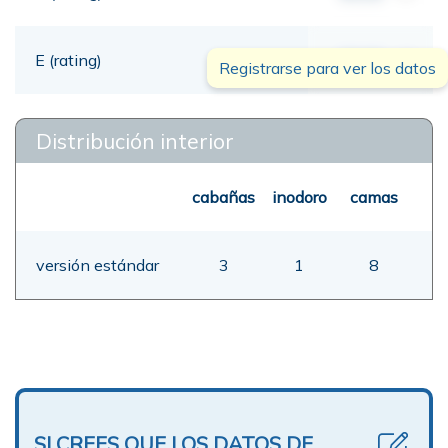
E (rating)
00,00
mt
Registrarse para ver los datos
Distribución interior
cabañas
inodoro
camas
versión estándar
3
1
8
SI CREES QUE LOS DATOS DE