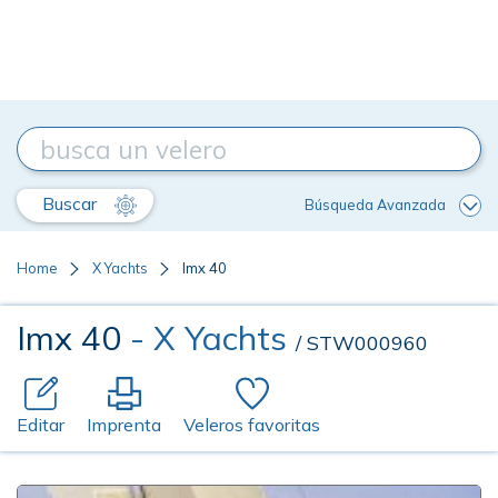
Buscar
Búsqueda Avanzada
Home
X Yachts
Imx 40
Imx 40
- X Yachts
/ STW000960
Editar
Imprenta
Veleros favoritas