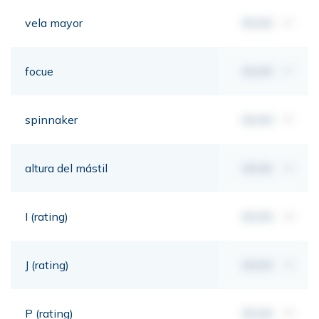
vela mayor
00,00
m²
focue
00,00
m²
spinnaker
00,00
m²
altura del mástil
00,00
mt
I (rating)
00,00
mt
J (rating)
00,00
mt
P (rating)
00,00
mt