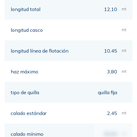
longitud total
12,10
mt
longitud casco
mt
longitud línea de flotación
10,45
mt
haz máximo
3,80
mt
tipo de quilla
quilla fija
calado estándar
2,45
mt
calado mínimo
00,00
mt