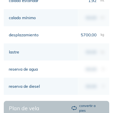
calado estándar
1,92
mt
calado mínimo
00,00
mt
desplazamiento
5700,00
kg
lastre
00,00
kg
reserva de agua
00,00
lt
reserva de diesel
00,00
lt
convertir a
Plan de vela
pies