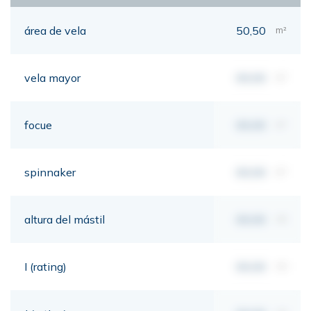
área de vela
50,50
m²
vela mayor
00,00
m²
focue
00,00
m²
spinnaker
00,00
m²
altura del mástil
00,00
mt
I (rating)
00,00
mt