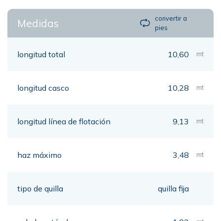
convertir a
Medidas
pies
longitud total
10,60
mt
longitud casco
10,28
mt
longitud línea de flotación
9,13
mt
haz máximo
3,48
mt
tipo de quilla
quilla fija