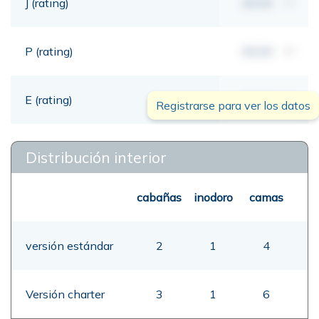
J (rating)
00,00
mt
P (rating)
00,00
mt
E (rating)
00,00
mt
Registrarse para ver los datos
Distribución interior
cabañas
inodoro
camas
versión estándar
2
1
4
Versión charter
3
1
6