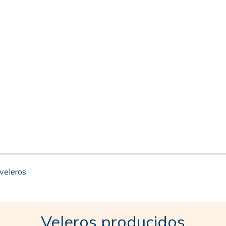
 veleros
Veleros producidos