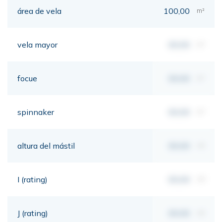
área de vela
100,00
m²
vela mayor
00,00
m²
focue
00,00
m²
spinnaker
00,00
m²
altura del mástil
00,00
mt
I (rating)
00,00
mt
J (rating)
00,00
mt