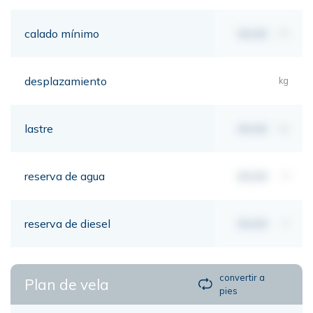
calado mínimo
00,00
mt
desplazamiento
kg
lastre
00,00
kg
reserva de agua
00,00
lt
reserva de diesel
00,00
lt
convertir a
Plan de vela
pies