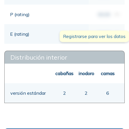
P (rating)
00,00
mt
E (rating)
00,00
mt
Registrarse para ver los datos
Distribución interior
cabañas
inodoro
camas
versión estándar
2
2
6