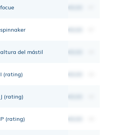
focue
00,00
m²
spinnaker
00,00
m²
altura del mástil
00,00
mt
I (rating)
00,00
mt
J (rating)
00,00
mt
P (rating)
00,00
mt