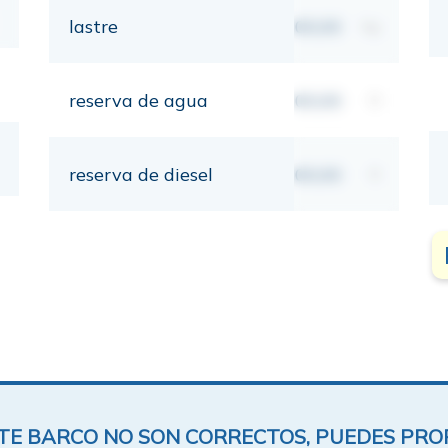
lastre
00,00
kg
reserva de agua
00,00
lt
reserva de diesel
00,00
lt
ESTE BARCO NO SON CORRECTOS, PUEDES PR