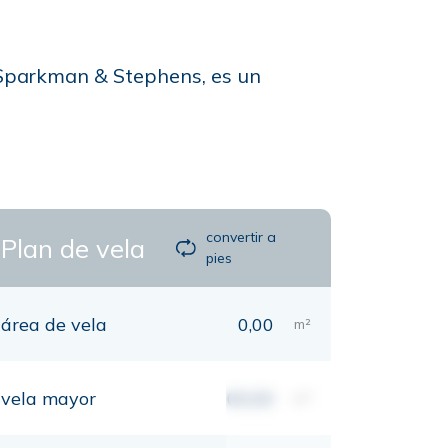
Sparkman & Stephens, es un
convertir a
Plan de vela
pies
área de vela
0,00
m²
vela mayor
00,00
m²