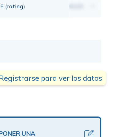
E (rating)
00,00
mt
Registrarse para ver los datos
OPONER UNA