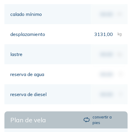
calado mínimo
00,00
mt
desplazamiento
3131,00
kg
lastre
00,00
kg
reserva de agua
00,00
lt
reserva de diesel
00,00
lt
convertir a
Plan de vela
pies