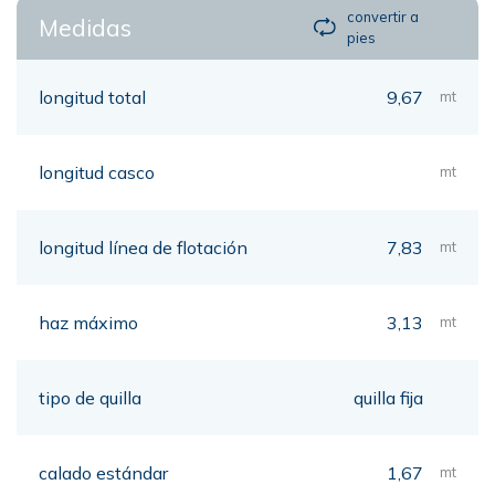
convertir a
Medidas
pies
longitud total
9,67
mt
longitud casco
mt
longitud línea de flotación
7,83
mt
haz máximo
3,13
mt
tipo de quilla
quilla fija
calado estándar
1,67
mt