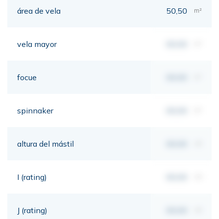
área de vela
50,50
m²
vela mayor
00,00
m²
focue
00,00
m²
spinnaker
00,00
m²
altura del mástil
00,00
mt
I (rating)
00,00
mt
J (rating)
00,00
mt