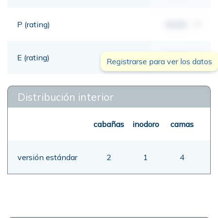
P (rating)
00,00
mt
E (rating)
00,00
mt
Registrarse para ver los datos
Distribución interior
cabañas
inodoro
camas
versión estándar
2
1
4