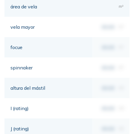
área de vela
m²
vela mayor
00,00
m²
focue
00,00
m²
spinnaker
00,00
m²
altura del mástil
00,00
mt
I (rating)
00,00
mt
J (rating)
00,00
mt