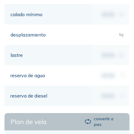
calado mínimo
00,00
mt
desplazamiento
kg
lastre
00,00
kg
reserva de agua
00,00
lt
reserva de diesel
00,00
lt
convertir a
Plan de vela
pies