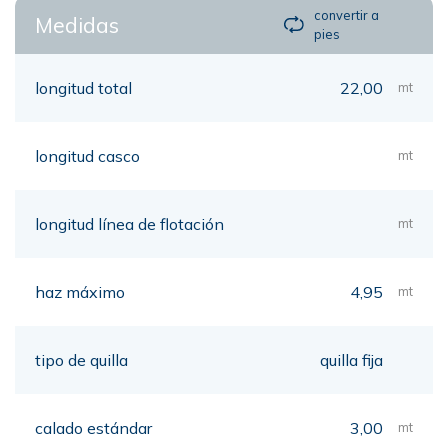
convertir a
Medidas
pies
longitud total
22,00
mt
longitud casco
mt
longitud línea de flotación
mt
haz máximo
4,95
mt
tipo de quilla
quilla fija
calado estándar
3,00
mt