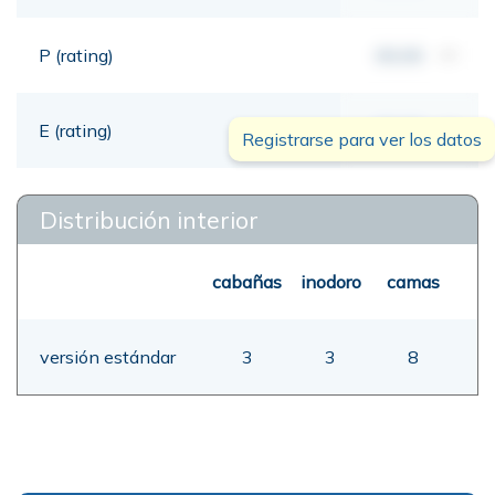
P (rating)
00,00
mt
E (rating)
00,00
mt
Registrarse para ver los datos
Distribución interior
cabañas
inodoro
camas
versión estándar
3
3
8