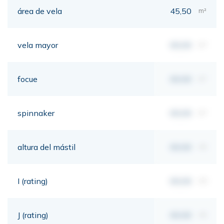
área de vela
45,50
m²
vela mayor
00,00
m²
focue
00,00
m²
spinnaker
00,00
m²
altura del mástil
00,00
mt
I (rating)
00,00
mt
J (rating)
00,00
mt