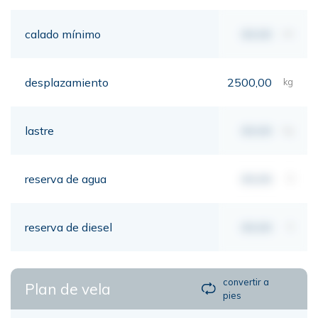
calado mínimo
00,00
mt
desplazamiento
2500,00
kg
lastre
00,00
kg
reserva de agua
00,00
lt
reserva de diesel
00,00
lt
convertir a
Plan de vela
pies