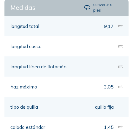
convertir a
Medidas
pies
longitud total
9,17
mt
longitud casco
mt
longitud línea de flotación
mt
haz máximo
3,05
mt
tipo de quilla
quilla fija
calado estándar
1,45
mt