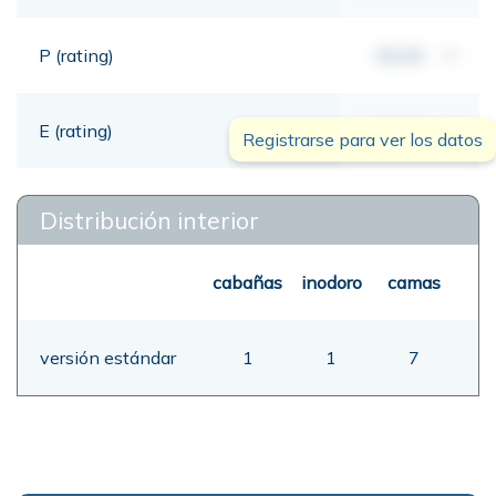
P (rating)
00,00
mt
E (rating)
00,00
mt
Registrarse para ver los datos
Distribución interior
cabañas
inodoro
camas
versión estándar
1
1
7