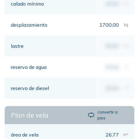
calado mínimo
00,00
mt
desplazamiento
1700,00
kg
lastre
00,00
kg
reserva de agua
00,00
lt
reserva de diesel
00,00
lt
convertir a
Plan de vela
pies
área de vela
26,77
m²