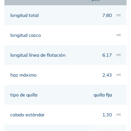
longitud total
7,80
mt
longitud casco
mt
longitud línea de flotación
6,17
mt
haz máximo
2,43
mt
tipo de quilla
quilla fija
calado estándar
1,30
mt