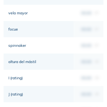
vela mayor
00,00
m²
focue
00,00
m²
spinnaker
00,00
m²
altura del mástil
00,00
mt
I (rating)
00,00
mt
J (rating)
00,00
mt