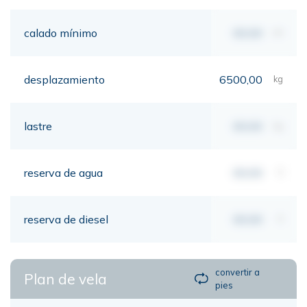
calado mínimo
00,00
mt
desplazamiento
6500,00
kg
lastre
00,00
kg
reserva de agua
00,00
lt
reserva de diesel
00,00
lt
convertir a
Plan de vela
pies