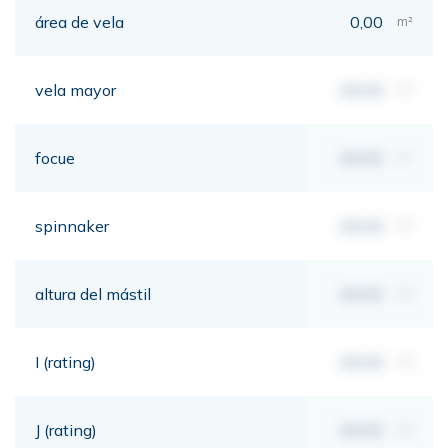
área de vela
0,00
m²
vela mayor
00,00
m²
focue
00,00
m²
spinnaker
00,00
m²
altura del mástil
00,00
mt
I (rating)
00,00
mt
J (rating)
00,00
mt