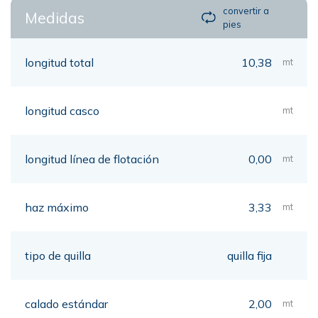
convertir a
Medidas
pies
longitud total
10,38
mt
longitud casco
mt
longitud línea de flotación
0,00
mt
haz máximo
3,33
mt
tipo de quilla
quilla fija
calado estándar
2,00
mt