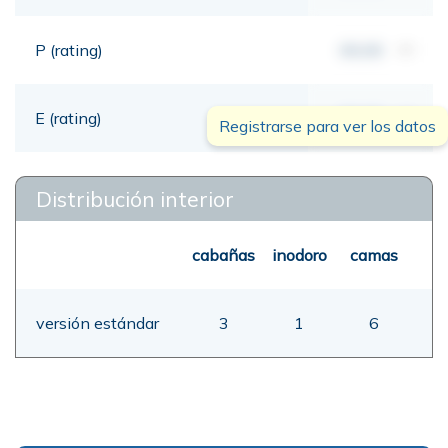
P (rating)
00,00
mt
E (rating)
00,00
mt
Registrarse para ver los datos
Distribución interior
cabañas
inodoro
camas
versión estándar
3
1
6