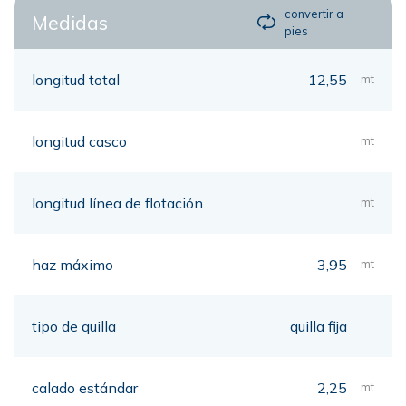
convertir a
Medidas
pies
longitud total
12,55
mt
longitud casco
mt
longitud línea de flotación
mt
haz máximo
3,95
mt
tipo de quilla
quilla fija
calado estándar
2,25
mt