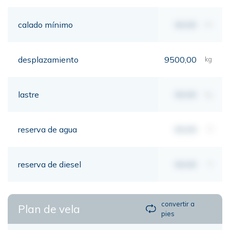
calado mínimo
00,00
mt
desplazamiento
9500,00
kg
lastre
00,00
kg
reserva de agua
00,00
lt
reserva de diesel
00,00
lt
convertir a
Plan de vela
pies