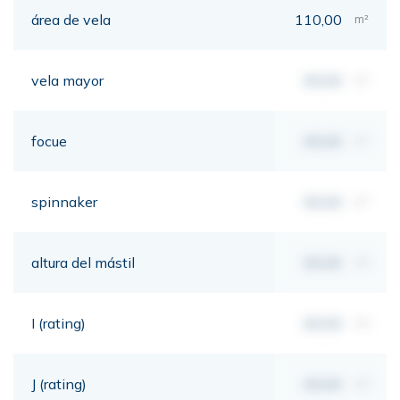
área de vela
110,00
m²
vela mayor
00,00
m²
focue
00,00
m²
spinnaker
00,00
m²
altura del mástil
00,00
mt
I (rating)
00,00
mt
J (rating)
00,00
mt