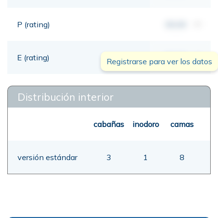
P (rating)
00,00
mt
E (rating)
00,00
mt
Registrarse para ver los datos
Distribución interior
cabañas
inodoro
camas
versión estándar
3
1
8