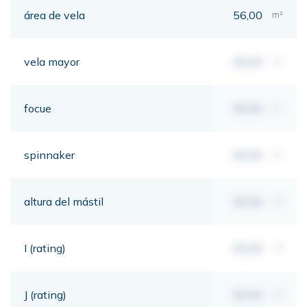
área de vela
56,00
m²
vela mayor
00,00
m²
focue
00,00
m²
spinnaker
00,00
m²
altura del mástil
00,00
mt
I (rating)
00,00
mt
J (rating)
00,00
mt