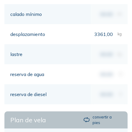
calado mínimo
00,00
mt
desplazamiento
3361,00
kg
lastre
00,00
kg
reserva de agua
00,00
lt
reserva de diesel
00,00
lt
convertir a
Plan de vela
pies