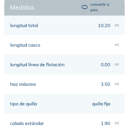
convertir a
Medidas
pies
longitud total
10,20
mt
longitud casco
mt
longitud línea de flotación
0,00
mt
haz máximo
3,50
mt
tipo de quilla
quilla fija
calado estándar
1,90
mt