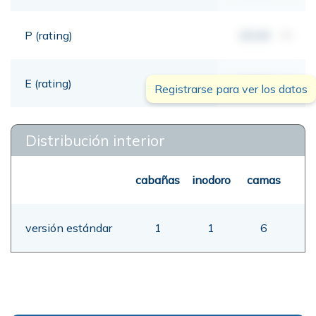
P (rating)
00,00
mt
E (rating)
00,00
mt
Registrarse para ver los datos
Distribución interior
cabañas
inodoro
camas
versión estándar
1
1
6