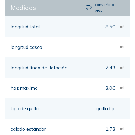
convertir a
Medidas
pies
longitud total
8,50
mt
longitud casco
mt
longitud línea de flotación
7,43
mt
haz máximo
3,06
mt
tipo de quilla
quilla fija
calado estándar
1,73
mt