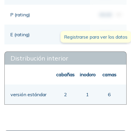
P (rating)
00,00
mt
E (rating)
00,00
mt
Registrarse para ver los datos
Distribución interior
cabañas
inodoro
camas
versión estándar
2
1
6