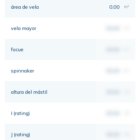
área de vela
0,00
m²
vela mayor
00,00
m²
focue
00,00
m²
spinnaker
00,00
m²
altura del mástil
00,00
mt
I (rating)
00,00
mt
J (rating)
00,00
mt