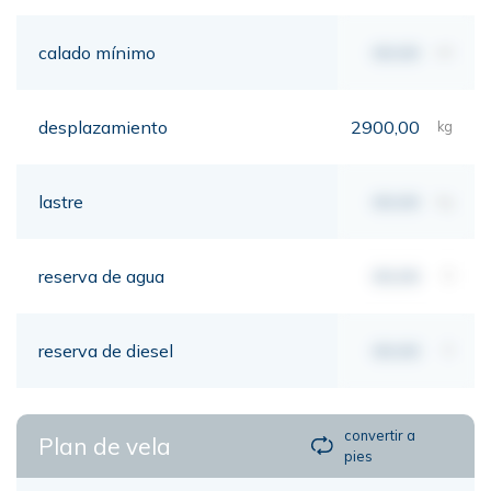
calado mínimo
00,00
mt
desplazamiento
2900,00
kg
lastre
00,00
kg
reserva de agua
00,00
lt
reserva de diesel
00,00
lt
convertir a
Plan de vela
pies