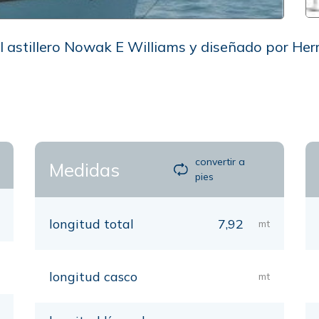
l astillero Nowak E Williams y diseñado por Her
p
convertir a
Medidas
pies
longitud total
7,92
mt
longitud casco
mt