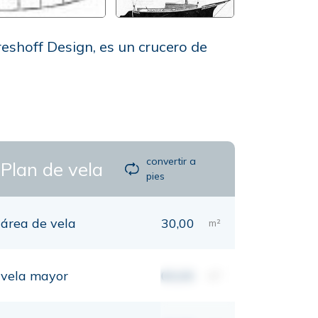
reshoff Design, es un crucero de
convertir a
Plan de vela
pies
área de vela
30,00
m²
vela mayor
00,00
m²