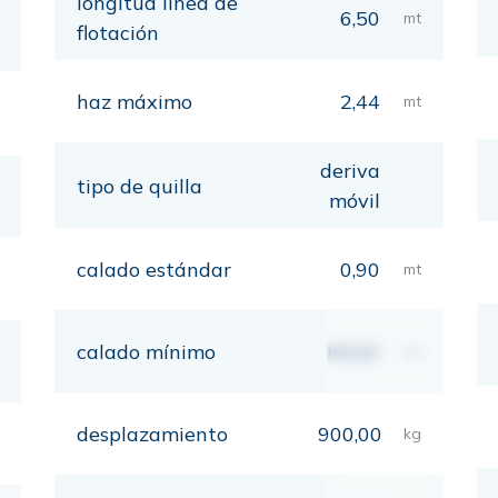
longitud línea de
6,50
mt
flotación
haz máximo
2,44
mt
deriva
tipo de quilla
móvil
calado estándar
0,90
mt
calado mínimo
00,00
mt
desplazamiento
900,00
kg