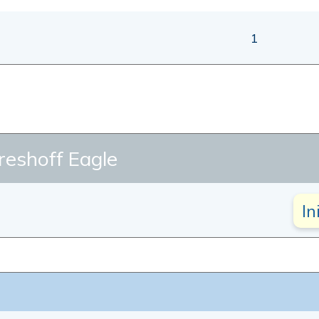
1
shoff Eagle
In