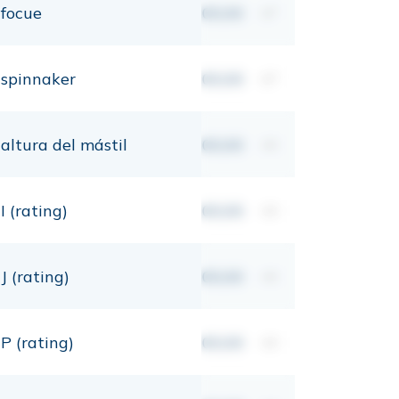
focue
00,00
m²
spinnaker
00,00
m²
altura del mástil
00,00
mt
I (rating)
00,00
mt
J (rating)
00,00
mt
P (rating)
00,00
mt