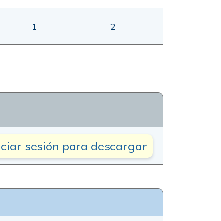
1
2
iciar sesión para descargar