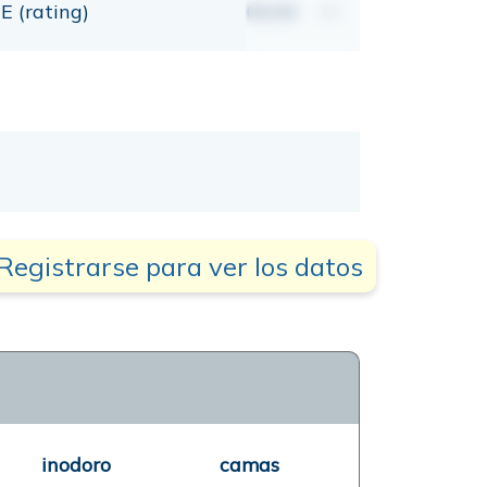
E (rating)
00,00
mt
Registrarse para ver los datos
inodoro
camas