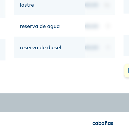
lastre
00,00
kg
reserva de agua
00,00
lt
reserva de diesel
00,00
lt
cabañas