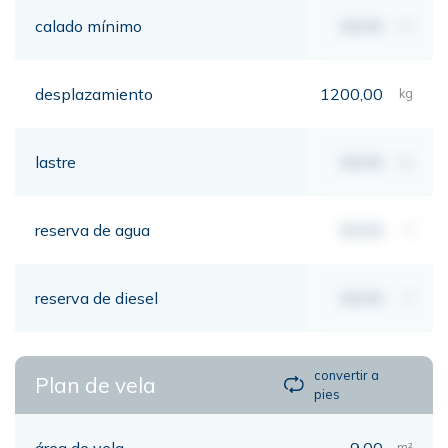
calado mínimo
00,00
mt
desplazamiento
1200,00
kg
lastre
00,00
kg
reserva de agua
00,00
lt
reserva de diesel
00,00
lt
convertir a
Plan de vela
pies
área de vela
9,00
m²