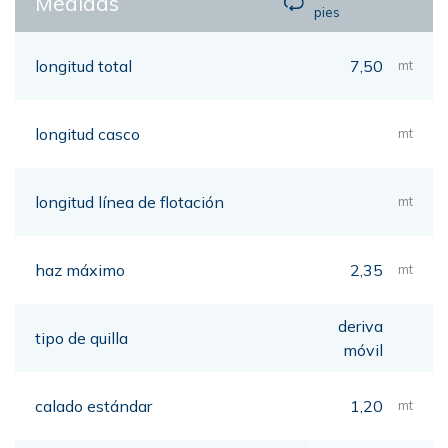
Medidas
pies
longitud total
7,50
mt
longitud casco
mt
longitud línea de flotación
mt
haz máximo
2,35
mt
deriva
tipo de quilla
móvil
calado estándar
1,20
mt