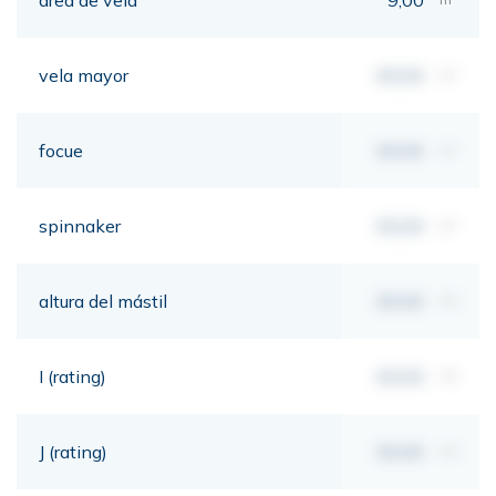
vela mayor
00,00
m²
focue
00,00
m²
spinnaker
00,00
m²
altura del mástil
00,00
mt
I (rating)
00,00
mt
J (rating)
00,00
mt