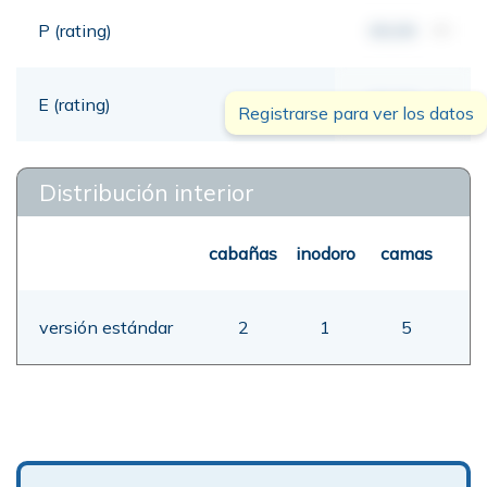
P (rating)
00,00
mt
E (rating)
00,00
mt
Registrarse para ver los datos
Distribución interior
cabañas
inodoro
camas
versión estándar
2
1
5