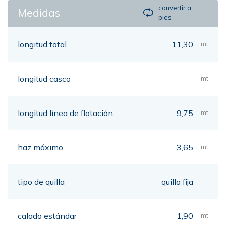
convertir a
Medidas
pies
longitud total
11,30
mt
longitud casco
mt
longitud línea de flotación
9,75
mt
haz máximo
3,65
mt
tipo de quilla
quilla fija
calado estándar
1,90
mt