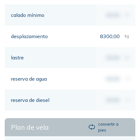
calado mínimo
00,00
mt
desplazamiento
8300,00
kg
lastre
00,00
kg
reserva de agua
00,00
lt
reserva de diesel
00,00
lt
convertir a
Plan de vela
pies