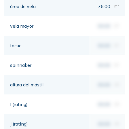
área de vela
76,00
m²
vela mayor
00,00
m²
focue
00,00
m²
spinnaker
00,00
m²
altura del mástil
00,00
mt
I (rating)
00,00
mt
J (rating)
00,00
mt