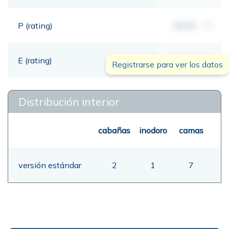
P (rating)
00,00
mt
E (rating)
00,00
mt
Registrarse para ver los datos
Distribución interior
cabañas
inodoro
camas
versión estándar
2
1
7