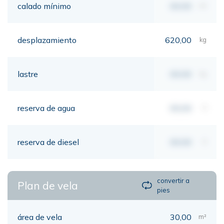
calado mínimo
00,00
mt
desplazamiento
620,00
kg
lastre
00,00
kg
reserva de agua
00,00
lt
reserva de diesel
00,00
lt
convertir a
Plan de vela
pies
área de vela
30,00
m²