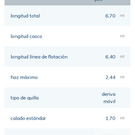
longitud total
6,70
mt
longitud casco
mt
longitud línea de flotación
6,40
mt
haz máximo
2,44
mt
deriva
tipo de quilla
móvil
calado estándar
1,70
mt