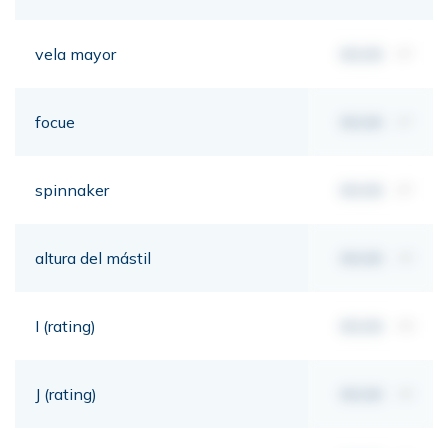
vela mayor
00,00
m²
focue
00,00
m²
spinnaker
00,00
m²
altura del mástil
00,00
mt
I (rating)
00,00
mt
J (rating)
00,00
mt