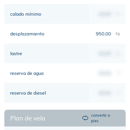
calado mínimo
00,00
mt
desplazamiento
950,00
kg
lastre
00,00
kg
reserva de agua
00,00
lt
reserva de diesel
00,00
lt
convertir a
Plan de vela
pies