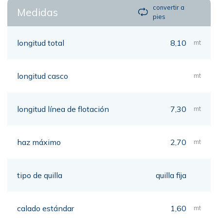
convertir a
Medidas
pies
longitud total
8,10
mt
longitud casco
mt
longitud línea de flotación
7,30
mt
haz máximo
2,70
mt
tipo de quilla
quilla fija
calado estándar
1,60
mt