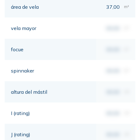
área de vela
37,00
m²
vela mayor
00,00
m²
focue
00,00
m²
spinnaker
00,00
m²
altura del mástil
00,00
mt
I (rating)
00,00
mt
J (rating)
00,00
mt